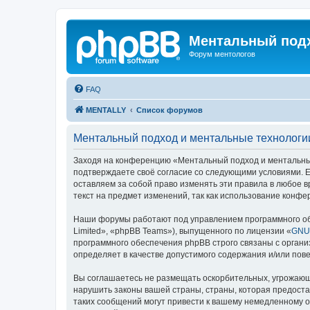
Ментальный подх
Форум ментологов
FAQ
MENTALLY
Список форумов
Ментальный подход и ментальные технологи
Заходя на конференцию «Ментальный подход и ментальные 
подтверждаете своё согласие со следующими условиями. Е
оставляем за собой право изменять эти правила в любое в
текст на предмет изменений, так как использование конф
Наши форумы работают под управлением программного об
Limited», «phpBB Teams»), выпущенного по лицензии «
GNU 
программного обеспечения phpBB строго связаны с органи
определяет в качестве допустимого содержания и/или по
Вы соглашаетесь не размещать оскорбительных, угрожающ
нарушить законы вашей страны, страны, которая предост
таких сообщений могут привести к вашему немедленному от