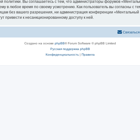
й политики. Вы соглашаетесь с тем, что администраторы форумов «Менталь
ему в любое время по своему усмотрению. Как пользователь вы согласны с те
лицам без вашего разрешения, ни администрация конференции «Ментальный п
гут привести к несанкционированному доступу к ней.
Связаться
Создано на основе
phpBB
® Forum Software © phpBB Limited
Русская поддержка phpBB
Конфиденциальность
|
Правила