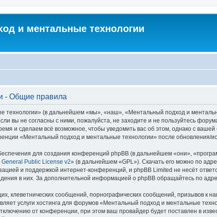
од и ментальные технологии
и - Общие правила
технологии» (в дальнейшем «мы», «наш», «Ментальный подход и ментальные т
сли вы не согласны с ними, пожалуйста, не заходите и не пользуйтесь фор
ремя и сделаем всё возможное, чтобы уведомить вас об этом, однако с ваше
еренции «Ментальный подход и ментальные технологии» после обновления/ис
еспечения для создания конференций phpBB (в дальнейшем «они», «програ
General Public License v2
» (в дальнейшем «GPL»). Скачать его можно по адр
зацией и поддержкой интернет-конференций, и phpBB Limited не несёт ответ
ведения в них. За дополнительной информацией о phpBB обращайтесь по адр
их, клеветнических сообщений, порнографических сообщений, призывов к на
авляет услуги хостинга для форумов «Ментальный подход и ментальные тех
ключению от конференции, при этом ваш провайдер будет поставлен в извест