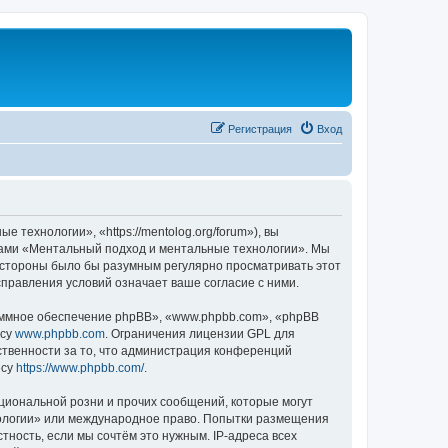
Регистрация
Вход
ехнологии», «https://mentolog.org/forum»), вы
умами «Ментальный подход и ментальные технологии». Мы
й стороны было бы разумным регулярно просматривать этот
правления условий означает ваше согласие с ними.
ммное обеспечение phpBB», «www.phpbb.com», «phpBB
есу
www.phpbb.com
. Ограничения лицензии GPL для
ственности за то, что администрация конференций
есу
https://www.phpbb.com/
.
циональной розни и прочих сообщений, которые могут
нологии» или международное право. Попытки размещения
ность, если мы сочтём это нужным. IP-адреса всех