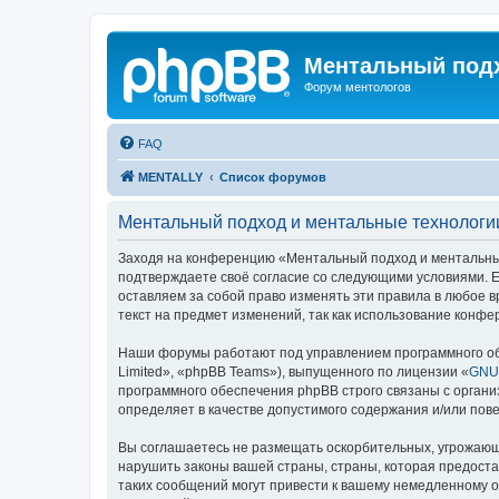
Ментальный подх
Форум ментологов
FAQ
MENTALLY
Список форумов
Ментальный подход и ментальные технологи
Заходя на конференцию «Ментальный подход и ментальные 
подтверждаете своё согласие со следующими условиями. Е
оставляем за собой право изменять эти правила в любое в
текст на предмет изменений, так как использование конф
Наши форумы работают под управлением программного об
Limited», «phpBB Teams»), выпущенного по лицензии «
GNU 
программного обеспечения phpBB строго связаны с органи
определяет в качестве допустимого содержания и/или по
Вы соглашаетесь не размещать оскорбительных, угрожающ
нарушить законы вашей страны, страны, которая предост
таких сообщений могут привести к вашему немедленному от