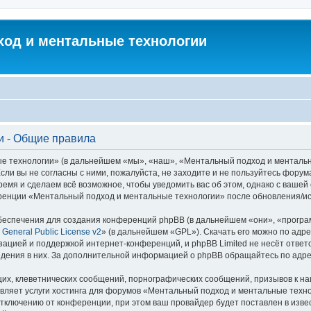
од и ментальные технологии
и - Общие правила
технологии» (в дальнейшем «мы», «наш», «Ментальный подход и ментальные т
сли вы не согласны с ними, пожалуйста, не заходите и не пользуйтесь фор
ремя и сделаем всё возможное, чтобы уведомить вас об этом, однако с ваше
еренции «Ментальный подход и ментальные технологии» после обновления/ис
еспечения для создания конференций phpBB (в дальнейшем «они», «програ
General Public License v2
» (в дальнейшем «GPL»). Скачать его можно по адр
зацией и поддержкой интернет-конференций, и phpBB Limited не несёт ответ
ведения в них. За дополнительной информацией о phpBB обращайтесь по адр
их, клеветнических сообщений, порнографических сообщений, призывов к на
авляет услуги хостинга для форумов «Ментальный подход и ментальные тех
ключению от конференции, при этом ваш провайдер будет поставлен в извест