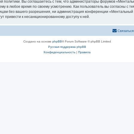
й политики. Вы соглашаетесь с тем, что администраторы форумов «Менталь
ему в любое время по своему усмотрению. Как пользователь вы согласны с те
лицам без вашего разрешения, ни администрация конференции «Ментальный п
гут привести к несанкционированному доступу к ней.
Связаться
Создано на основе
phpBB
® Forum Software © phpBB Limited
Русская поддержка phpBB
Конфиденциальность
|
Правила