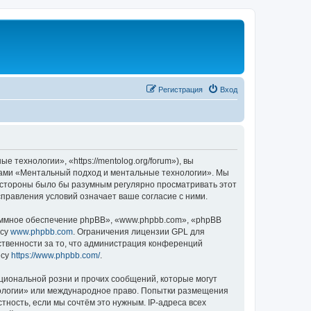
Регистрация
Вход
ехнологии», «https://mentolog.org/forum»), вы
умами «Ментальный подход и ментальные технологии». Мы
й стороны было бы разумным регулярно просматривать этот
правления условий означает ваше согласие с ними.
ммное обеспечение phpBB», «www.phpbb.com», «phpBB
есу
www.phpbb.com
. Ограничения лицензии GPL для
ственности за то, что администрация конференций
есу
https://www.phpbb.com/
.
циональной розни и прочих сообщений, которые могут
нологии» или международное право. Попытки размещения
ность, если мы сочтём это нужным. IP-адреса всех