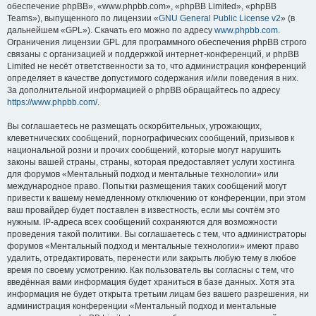
обеспечение phpBB», «www.phpbb.com», «phpBB Limited», «phpBB
Teams»), выпущенного по лицензии «
GNU General Public License v2
» (в
дальнейшем «GPL»). Скачать его можно по адресу
www.phpbb.com
.
Ограничения лицензии GPL для программного обеспечения phpBB строго
связаны с организацией и поддержкой интернет-конференций, и phpBB
Limited не несёт ответственности за то, что администрация конференций
определяет в качестве допустимого содержания и/или поведения в них.
За дополнительной информацией о phpBB обращайтесь по адресу
https://www.phpbb.com/
.
Вы соглашаетесь не размещать оскорбительных, угрожающих,
клеветнических сообщений, порнографических сообщений, призывов к
национальной розни и прочих сообщений, которые могут нарушить
законы вашей страны, страны, которая предоставляет услуги хостинга
для форумов «Ментальный подход и ментальные технологии» или
международное право. Попытки размещения таких сообщений могут
привести к вашему немедленному отключению от конференции, при этом
ваш провайдер будет поставлен в известность, если мы сочтём это
нужным. IP-адреса всех сообщений сохраняются для возможности
проведения такой политики. Вы соглашаетесь с тем, что администраторы
форумов «Ментальный подход и ментальные технологии» имеют право
удалить, отредактировать, перенести или закрыть любую тему в любое
время по своему усмотрению. Как пользователь вы согласны с тем, что
введённая вами информация будет храниться в базе данных. Хотя эта
информация не будет открыта третьим лицам без вашего разрешения, ни
администрация конференции «Ментальный подход и ментальные