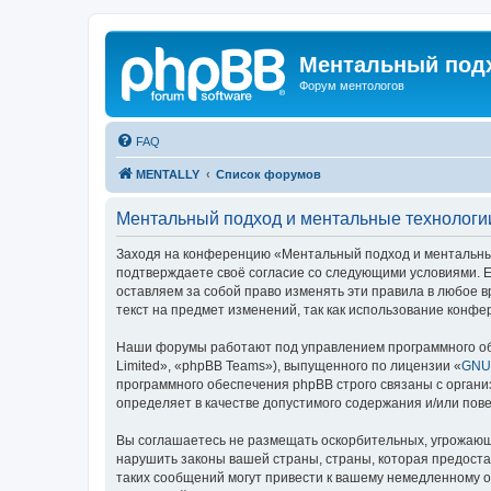
Ментальный подх
Форум ментологов
FAQ
MENTALLY
Список форумов
Ментальный подход и ментальные технологии
Заходя на конференцию «Ментальный подход и ментальные 
подтверждаете своё согласие со следующими условиями. Е
оставляем за собой право изменять эти правила в любое в
текст на предмет изменений, так как использование конф
Наши форумы работают под управлением программного об
Limited», «phpBB Teams»), выпущенного по лицензии «
GNU 
программного обеспечения phpBB строго связаны с органи
определяет в качестве допустимого содержания и/или по
Вы соглашаетесь не размещать оскорбительных, угрожающ
нарушить законы вашей страны, страны, которая предост
таких сообщений могут привести к вашему немедленному от