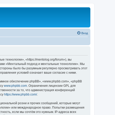
Вход
ехнологии», «https://mentolog.org/forum»), вы
умами «Ментальный подход и ментальные технологии». Мы
й стороны было бы разумным регулярно просматривать этот
правления условий означает ваше согласие с ними.
ммное обеспечение phpBB», «www.phpbb.com», «phpBB
есу
www.phpbb.com
. Ограничения лицензии GPL для
ственности за то, что администрация конференций
есу
https://www.phpbb.com/
.
циональной розни и прочих сообщений, которые могут
нологии» или международное право. Попытки размещения
ность, если мы сочтём это нужным. IP-адреса всех