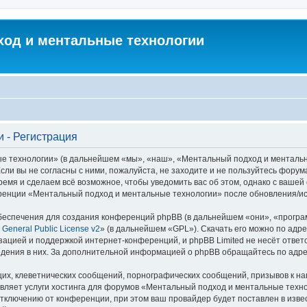
од и ментальные технологии
 - Регистрация
технологии» (в дальнейшем «мы», «наш», «Ментальный подход и ментальные т
сли вы не согласны с ними, пожалуйста, не заходите и не пользуйтесь фор
ремя и сделаем всё возможное, чтобы уведомить вас об этом, однако с ваше
еренции «Ментальный подход и ментальные технологии» после обновления/ис
еспечения для создания конференций phpBB (в дальнейшем «они», «програ
General Public License v2
» (в дальнейшем «GPL»). Скачать его можно по адр
зацией и поддержкой интернет-конференций, и phpBB Limited не несёт ответ
ведения в них. За дополнительной информацией о phpBB обращайтесь по адр
их, клеветнических сообщений, порнографических сообщений, призывов к на
авляет услуги хостинга для форумов «Ментальный подход и ментальные тех
ключению от конференции, при этом ваш провайдер будет поставлен в извест