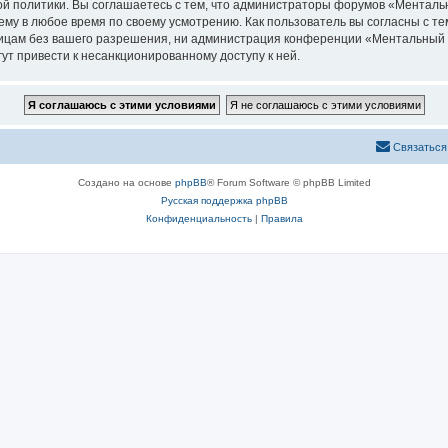
й политики. Вы соглашаетесь с тем, что администраторы форумов «Менталь
ему в любое время по своему усмотрению. Как пользователь вы согласны с те
лицам без вашего разрешения, ни администрация конференции «Ментальный п
гут привести к несанкционированному доступу к ней.
Связаться
Создано на основе
phpBB
® Forum Software © phpBB Limited
Русская поддержка phpBB
Конфиденциальность
|
Правила