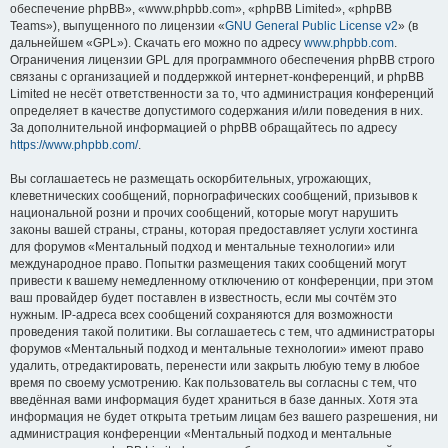
обеспечение phpBB», «www.phpbb.com», «phpBB Limited», «phpBB
Teams»), выпущенного по лицензии «
GNU General Public License v2
» (в
дальнейшем «GPL»). Скачать его можно по адресу
www.phpbb.com
.
Ограничения лицензии GPL для программного обеспечения phpBB строго
связаны с организацией и поддержкой интернет-конференций, и phpBB
Limited не несёт ответственности за то, что администрация конференций
определяет в качестве допустимого содержания и/или поведения в них.
За дополнительной информацией о phpBB обращайтесь по адресу
https://www.phpbb.com/
.
Вы соглашаетесь не размещать оскорбительных, угрожающих,
клеветнических сообщений, порнографических сообщений, призывов к
национальной розни и прочих сообщений, которые могут нарушить
законы вашей страны, страны, которая предоставляет услуги хостинга
для форумов «Ментальный подход и ментальные технологии» или
международное право. Попытки размещения таких сообщений могут
привести к вашему немедленному отключению от конференции, при этом
ваш провайдер будет поставлен в известность, если мы сочтём это
нужным. IP-адреса всех сообщений сохраняются для возможности
проведения такой политики. Вы соглашаетесь с тем, что администраторы
форумов «Ментальный подход и ментальные технологии» имеют право
удалить, отредактировать, перенести или закрыть любую тему в любое
время по своему усмотрению. Как пользователь вы согласны с тем, что
введённая вами информация будет храниться в базе данных. Хотя эта
информация не будет открыта третьим лицам без вашего разрешения, ни
администрация конференции «Ментальный подход и ментальные