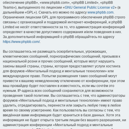
обеспечение phpBB», «www.phpbb.com», «phpBB Limited», «phpBB
Teams»), выпущенного по лицензии «
GNU General Public License v2
» (в
дальнейшем «GPL»). Скачать его можно по адресу
www.phpbb.com
.
Ограничения лицензии GPL для программного обеспечения phpBB строго
связаны с организацией и поддержкой интернет-конференций, и phpBB
Limited не несёт ответственности за то, что администрация конференций
определяет в качестве допустимого содержания и/или поведения в них.
За дополнительной информацией о phpBB обращайтесь по адресу
https://www.phpbb.com/
.
Вы соглашаетесь не размещать оскорбительных, угрожающих,
клеветнических сообщений, порнографических сообщений, призывов к
национальной розни и прочих сообщений, которые могут нарушить
законы вашей страны, страны, которая предоставляет услуги хостинга
для форумов «Ментальный подход и ментальные технологии» или
международное право. Попытки размещения таких сообщений могут
привести к вашему немедленному отключению от конференции, при этом
ваш провайдер будет поставлен в известность, если мы сочтём это
нужным. IP-адреса всех сообщений сохраняются для возможности
проведения такой политики. Вы соглашаетесь с тем, что администраторы
форумов «Ментальный подход и ментальные технологии» имеют право
удалить, отредактировать, перенести или закрыть любую тему в любое
время по своему усмотрению. Как пользователь вы согласны с тем, что
введённая вами информация будет храниться в базе данных. Хотя эта
информация не будет открыта третьим лицам без вашего разрешения, ни
администрация конференции «Ментальный подход и ментальные