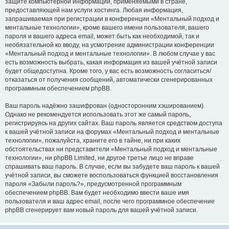
защите компьютерной информации, применяемыми в стране,
предоставляющей нам услуги хостинга. Любая информация,
запрашиваемая при регистрации в конференции «Ментальный подход и
ментальные технологии», кроме вашего имени пользователя, вашего
пароля и вашего адреса email, может быть как необходимой, так и
необязательной ко вводу, на усмотрение администрации конференции
«Ментальный подход и ментальные технологии». В любом случае у вас
есть возможность выбрать, какая информация из вашей учётной записи
будет общедоступна. Кроме того, у вас есть возможность согласиться/
отказаться от получения сообщений, автоматически сгенерированных
программным обеспечением phpBB.
Ваш пароль надёжно зашифрован (односторонним хэшированием).
Однако не рекомендуется использовать этот же самый пароль,
регистрируясь на других сайтах. Ваш пароль является средством доступа
к вашей учётной записи на форумах «Ментальный подход и ментальные
технологии», пожалуйста, храните его в тайне, ни при каких
обстоятельствах ни представители «Ментальный подход и ментальные
технологии», ни phpBB Limited, ни другое третье лицо не вправе
спрашивать ваш пароль. В случае, если вы забудете ваш пароль к вашей
учётной записи, вы сможете воспользоваться функцией восстановления
пароля «Забыли пароль?», предусмотренной программным
обеспечением phpBB. Вам будет необходимо ввести ваше имя
пользователя и ваш адрес email, после чего программное обеспечение
phpBB сгенерирует вам новый пароль для вашей учётной записи.