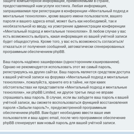
защите компьютерной информации, применяемыми в стране,
предоставляющей нам услуги хостинга. Любая информация,
запрашиваемая при регистрации в конференции «Ментальный подход и
ментальные технологии», кроме вашего имени пользователя, вашего
пароля и вашего адреса email, может быть как необходимой, так и
необязательной ко вводу, на усмотрение администрации конференции
«Ментальный подход и ментальные технологии». В любом случае у вас
есть возможность выбрать, какая информация из вашей учётной записи
будет общедоступна. Кроме того, у вас есть возможность согласиться/
отказаться от получения сообщений, автоматически сгенерированных
программным обеспечением phpBB.
Ваш пароль надёжно зашифрован (односторонним хэшированием).
Однако не рекомендуется использовать этот же самый пароль,
регистрируясь на других сайтах. Ваш пароль является средством доступа
к вашей учётной записи на форумах «Ментальный подход и ментальные
технологии», пожалуйста, храните его в тайне, ни при каких
обстоятельствах ни представители «Ментальный подход и ментальные
технологии», ни phpBB Limited, ни другое третье лицо не вправе
спрашивать ваш пароль. В случае, если вы забудете ваш пароль к вашей
учётной записи, вы сможете воспользоваться функцией восстановления
пароля «Забыли пароль?», предусмотренной программным
обеспечением phpBB. Вам будет необходимо ввести ваше имя
пользователя и ваш адрес email, после чего программное обеспечение
phpBB сгенерирует вам новый пароль для вашей учётной записи.