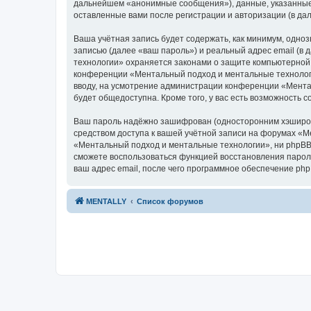
дальнейшем «анонимные сообщения»), данные, указанные 
оставленные вами после регистрации и авторизации (в д
Ваша учётная запись будет содержать, как минимум, одн
записью (далее «ваш пароль») и реальный адрес email (
технологии» охраняется законами о защите компьютерной
конференции «Ментальный подход и ментальные технологии
вводу, на усмотрение администрации конференции «Ментал
будет общедоступна. Кроме того, у вас есть возможность
Ваш пароль надёжно зашифрован (односторонним хэширован
средством доступа к вашей учётной записи на форумах «Ме
«Ментальный подход и ментальные технологии», ни phpBB L
сможете воспользоваться функцией восстановления парол
ваш адрес email, после чего программное обеспечение ph
MENTALLY
Список форумов