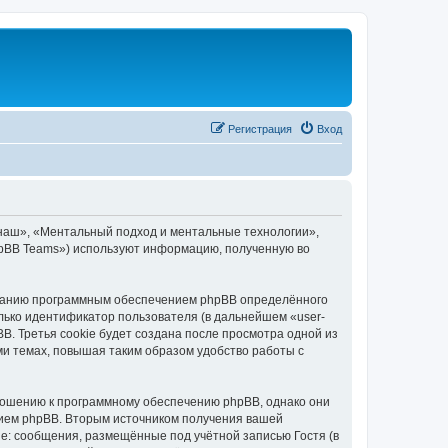
Регистрация
Вход
«наш», «Ментальный подход и ментальные технологии»,
phpBB Teams») используют информацию, полученную во
зданию программным обеспечением phpBB определённого
лько идентификатор пользователя (в дальнейшем «user-
B. Третья cookie будет создана после просмотра одной из
и темах, повышая таким образом удобство работы с
ношению к программному обеспечению phpBB, однако они
нием phpBB. Вторым источником получения вашей
е: сообщения, размещённые под учётной записью Гостя (в