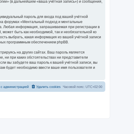
гии» (в дальнейшем «ваша учётная запись») и сообщения,
дивидуальный пароль для входа под вашей учётной
и на форумах «Ментальный подход и ментальные
а. Любая информация, запрашиваемая при регистрации в
 может быть как необходимой, так и необязательной ко
ость выбрать, какая информация из вашей учётной записи
анных программным обеспечением phpBB.
рируясь на других сайтах. Ваш пароль является
е, ни при каких обстоятельствах ни представители
если вы забудете ваш пароль к вашей учётной записи, вы
ам будет необходимо ввести ваше имя пользователя и
 с администрацией
Удалить cookies
Часовой пояс:
UTC+02:00