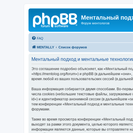
Ментальный подх
Форум ментологов
FAQ
MENTALLY
Список форумов
Ментальный подход и ментальные технологи
Это соглашение подробно объясняет, как «Ментальный по
«https://mentolog.org/forum») и phpBB (в дальнейшем «он
время любой из ваших пользовательских сессий (в дальн
Ваша информация собирается двумя способами. Во-первы
числа cookies (небольшие текстовые файлы, загружаемые 
id») и идентификатор анонимной сессии (в дальнейшем «s
тем конференции «Ментальный подход и ментальные техно
форумами.
Также во время просмотра конференции «Ментальный подх
выходят за рамки этого документа, целью которого явля
информации являются данные, которые вы отправляете на