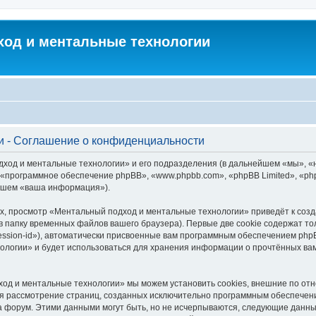
од и ментальные технологии
и - Соглашение о конфиденциальности
дход и ментальные технологии» и его подразделения (в дальнейшем «мы», 
и», «программное обеспечение phpBB», «www.phpbb.com», «phpBB Limited», «
ейшем «ваша информация»).
х, просмотр «Ментальный подход и ментальные технологии» приведёт к со
в папку временных файлов вашего браузера). Первые две cookie содержат то
ession-id»), автоматически присвоенные вам программным обеспечением phpB
логии» и будет использоваться для хранения информации о прочтённых вам
од и ментальные технологии» мы можем установить cookies, внешние по от
ется рассмотрение страниц, созданных исключительно программным обеспече
 форум. Этими данными могут быть, но не исчерпываются, следующие данны