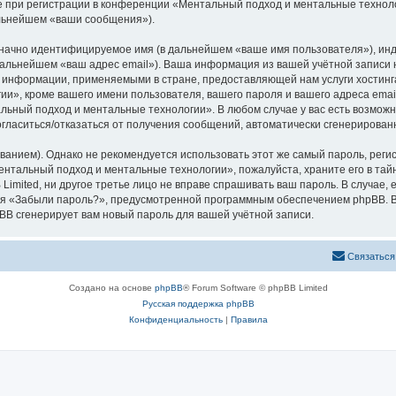
при регистрации в конференции «Ментальный подход и ментальные техноло
альнейшем «ваши сообщения»).
означно идентифицируемое имя (в дальнейшем «ваше имя пользователя»), ин
в дальнейшем «ваш адрес email»). Ваша информация из вашей учётной запис
 информации, применяемыми в стране, предоставляющей нам услуги хостинг
», кроме вашего имени пользователя, вашего пароля и вашего адреса email,
ьный подход и ментальные технологии». В любом случае у вас есть возможн
 согласиться/отказаться от получения сообщений, автоматически сгенериров
ием). Однако не рекомендуется использовать этот же самый пароль, регист
нтальный подход и ментальные технологии», пожалуйста, храните его в тайн
imited, ни другое третье лицо не вправе спрашивать ваш пароль. В случае, 
я «Забыли пароль?», предусмотренной программным обеспечением phpBB. В
pBB сгенерирует вам новый пароль для вашей учётной записи.
Связаться
Создано на основе
phpBB
® Forum Software © phpBB Limited
Русская поддержка phpBB
Конфиденциальность
|
Правила