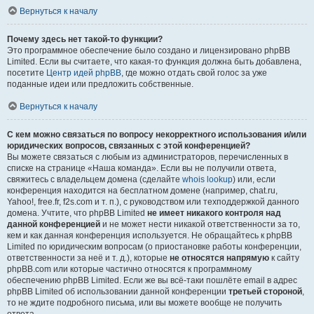
Вернуться к началу
Почему здесь нет такой-то функции?
Это программное обеспечение было создано и лицензировано phpBB
Limited. Если вы считаете, что какая-то функция должна быть добавлена,
посетите
Центр идей phpBB
, где можно отдать свой голос за уже
поданные идеи или предложить собственные.
Вернуться к началу
С кем можно связаться по вопросу некорректного использования и/или
юридических вопросов, связанных с этой конференцией?
Вы можете связаться с любым из администраторов, перечисленных в
списке на странице «Наша команда». Если вы не получили ответа,
свяжитесь с владельцем домена (сделайте
whois lookup
) или, если
конференция находится на бесплатном домене (например, chat.ru,
Yahoo!, free.fr, f2s.com и т. п.), с руководством или техподдержкой данного
домена. Учтите, что phpBB Limited
не имеет никакого контроля над
данной конференцией
и не может нести никакой ответственности за то,
кем и как данная конференция используется. Не обращайтесь к phpBB
Limited по юридическим вопросам (о приостановке работы конференции,
ответственности за неё и т. д.), которые
не относятся напрямую
к сайту
phpBB.com или которые частично относятся к программному
обеспечению phpBB Limited. Если же вы всё-таки пошлёте email в адрес
phpBB Limited об использовании данной конференции
третьей стороной
,
то не ждите подробного письма, или вы можете вообще не получить